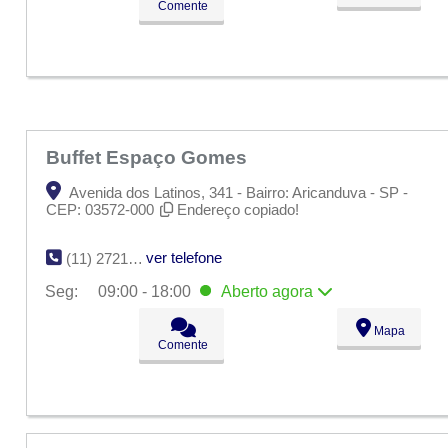
Comente
Qua:
09:00 - 18:00
Qui:
09:00 - 18:00
Sex:
09:00 - 18:00
Sáb:
Fechado
Dom:
Fechado
Buffet Espaço Gomes
Avenida dos Latinos, 341 - Bairro: Aricanduva - SP -
CEP: 03572-000
Endereço copiado!
ver telefone
(11) 2721-5756
Seg:
09:00 - 18:00
Aberto
agora
Seg:
09:00 - 18:00
Aberto
agora
Mapa
Ter:
09:00 - 18:00
Comente
Qua:
09:00 - 18:00
Qui:
09:00 - 18:00
Sex:
09:00 - 18:00
Sáb:
Fechado
Dom:
Fechado