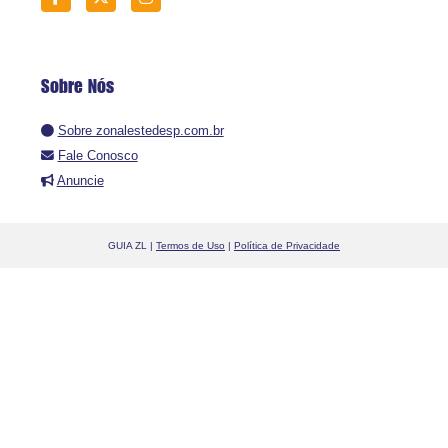
Sobre Nós
Sobre zonalestedesp.com.br
Fale Conosco
Anuncie
GUIA ZL |
Termos de Uso
|
Política de Privacidade