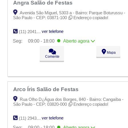
Angra Salão de Festas
Avenida São Miguel, 5303 a - Bairro: Parque Boturussu -
São Paulo - CEP: 03871-100
Endereço copiado!
ver telefone
(11) 2041-0688
Seg:
09:00 - 18:00
Aberto
agora
Seg:
09:00 - 18:00
Aberto
agora
Mapa
Ter:
09:00 - 18:00
Comente
Qua:
09:00 - 18:00
Qui:
09:00 - 18:00
Sex:
09:00 - 18:00
Sáb:
Fechado
Dom:
Fechado
Arco Íris Salão de Festas
Rua Olho D¿Água dos Borges, 840 - Bairro: Cangaíba -
São Paulo - CEP: 03820-000
Endereço copiado!
ver telefone
(11) 2943-6100
Seg:
09:00 - 18:00
Aberto
agora