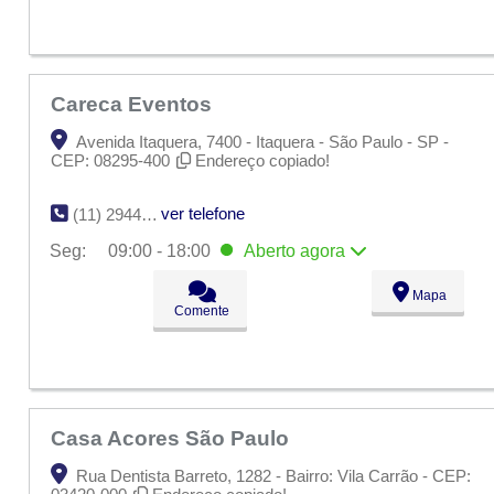
Qui:
09:00 - 18:00
Sex:
09:00 - 18:00
Sáb:
Fechado
Dom:
Fechado
Careca Eventos
Avenida Itaquera, 7400 - Itaquera - São Paulo - SP -
CEP: 08295-400
Endereço copiado!
ver telefone
(11) 2944-6115
Seg:
09:00 - 18:00
Aberto
agora
Seg:
09:00 - 18:00
Aberto
agora
Mapa
Ter:
09:00 - 18:00
Comente
Qua:
09:00 - 18:00
Qui:
09:00 - 18:00
Sex:
09:00 - 18:00
Sáb:
Fechado
Dom:
Fechado
Casa Acores São Paulo
Rua Dentista Barreto, 1282 - Bairro: Vila Carrão - CEP: