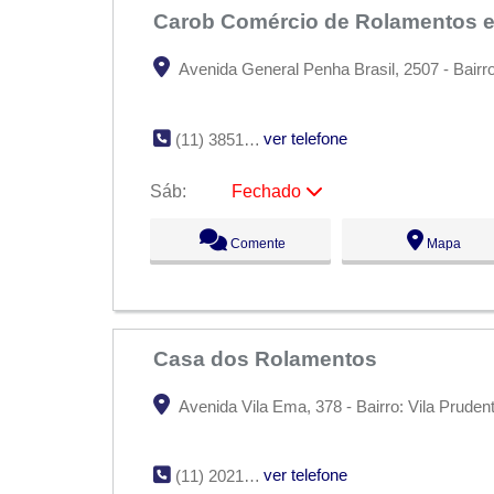
Carob Comércio de Rolamentos 
Avenida General Penha Brasil, 2507 - Bairr
ver telefone
(11) 3851-9631
Sáb:
Fechado
Seg:
09:00 - 18:00
Comente
Mapa
Ter:
09:00 - 18:00
Qua:
09:00 - 18:00
Qui:
09:00 - 18:00
Sex:
09:00 - 18:00
Sáb:
Fechado
Dom:
Fechado
Casa dos Rolamentos
Avenida Vila Ema, 378 - Bairro: Vila Prude
ver telefone
(11) 2021-1209