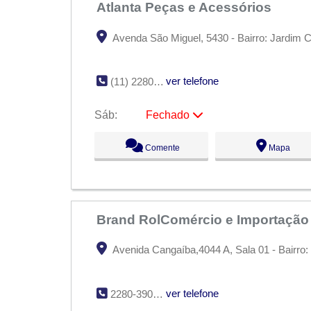
Atlanta Peças e Acessórios
Avenda São Miguel, 5430 - Bairro: Jardim 
ver telefone
(11) 2280-9161
Sáb:
Fechado
Seg:
09:00 - 18:00
Comente
Mapa
Ter:
09:00 - 18:00
Qua:
09:00 - 18:00
Qui:
09:00 - 18:00
Sex:
09:00 - 18:00
Sáb:
Fechado
Dom:
Fechado
Brand RolComércio e Importaçã
Avenida Cangaíba,4044 A, Sala 01 - Bairro
ver telefone
2280-3900 / (11) 2141-5058