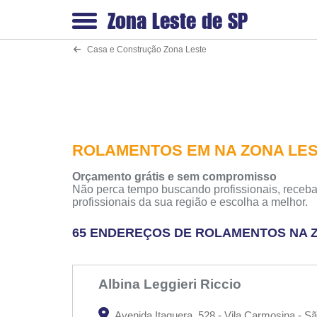
Zona Leste de
SP
Casa e Construção Zona Leste
ROLAMENTOS EM NA ZONA LES
Orçamento grátis e sem compromisso
Não perca tempo buscando profissionais, receba
profissionais da sua região e escolha a melhor.
65 ENDEREÇOS DE ROLAMENTOS NA Z
Albina Leggieri Riccio
Avenida Itaquera, 528 - Vila Carmosina - S