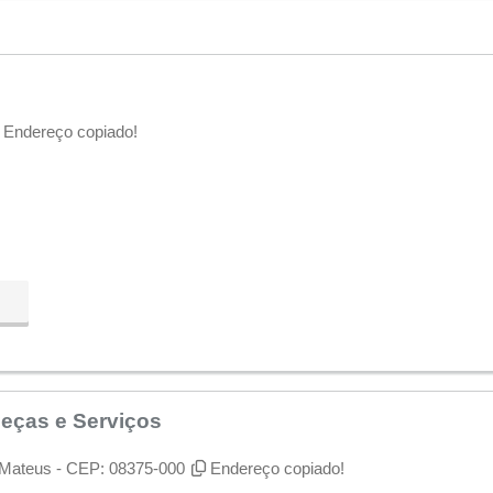
Endereço copiado!
eças e Serviços
o Mateus - CEP: 08375-000
Endereço copiado!