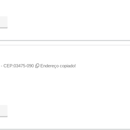
a - CEP:03475-090
Endereço copiado!