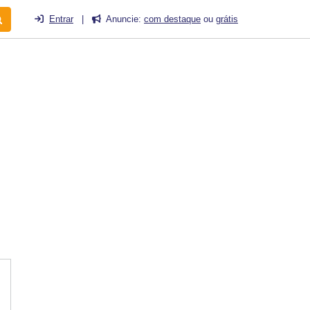
Entrar
|
Anuncie:
com destaque
ou
grátis