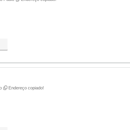
o
Endereço copiado!