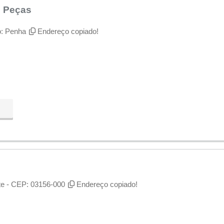
e Peças
o: Penha
Endereço copiado!
nte - CEP: 03156-000
Endereço copiado!