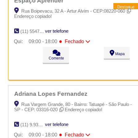
Espaço Aprender
Destaque
Rua Boipevacu, 32 A - Artur Alvim - CEP:08220-060
Endereço copiado!
ver telefone
(11) 5547-7895
●
Qui:
09:00 - 18:00
Fechado
Seg:
09:00 - 18:00
Mapa
Ter:
09:00 - 18:00
Comente
Qua:
09:00 - 18:00
●
Qui:
09:00 - 18:00
Fechado
Sex:
09:00 - 18:00
Sáb:
Fechado
Dom:
Fechado
Adriana Lopes Fernandez
Rua Vargem Grande, 80 - Bairro: Tatuapé - São Paulo -
SP - CEP: 03316-020
Endereço copiado!
ver telefone
(11) 9.9371-6262
●
Qui:
09:00 - 18:00
Fechado