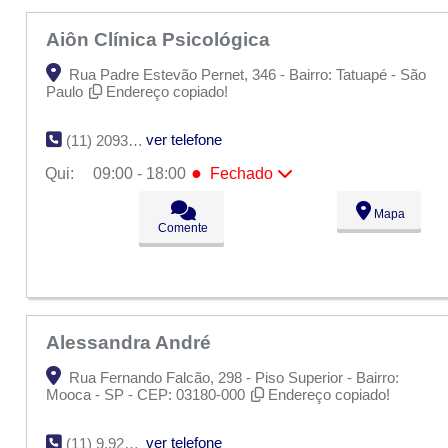
Dom:
Fechado
Aiôn Clínica Psicológica
Rua Padre Estevão Pernet, 346 - Bairro: Tatuapé - São
Paulo
Endereço copiado!
ver telefone
(11) 2093-9534
●
Qui:
09:00 - 18:00
Fechado
Seg:
09:00 - 18:00
Mapa
Ter:
09:00 - 18:00
Comente
Qua:
09:00 - 18:00
●
Qui:
09:00 - 18:00
Fechado
Sex:
09:00 - 18:00
Sáb:
Fechado
Dom:
Fechado
Alessandra André
Rua Fernando Falcão, 298 - Piso Superior - Bairro:
Mooca - SP - CEP: 03180-000
Endereço copiado!
ver telefone
(11) 9.9239-3009 / 2601-3048