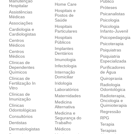
Manutenção
Público
Home Care
Hospitalar
Próteses
Hospitais e
Assistências
Psicanalistas
Postos de
Médicas
Saúde
Psicologia
Associações
Hospitais
Psicologia
Cardiologia e
Particulares
Infanto-Juvenil
Cardiologistas
Hospitais
Psicopedagogia
Centros
Públicos
Psicoterapia
Médicos
Implantes
Psiquiatras
Centros
Dentários
Médicos
Psiquiatria
Imunologia
Especializada
Clínicas de
Infectologia
Dependentes
Purificadores
Químicos
Internação
de Água
Domiciliar
Clínicas de
Quiropraxia
Fertilização In
Iridologia
Radiologia
Vitro
Laboratórios
Odontológica
Clínicas de
Maternidades
Radioterapia,
Imunização
Oncologia e
Medicina
Clínicas
Quimioterapia
Alternativa
Odontológicas
Regressão
Medicina e
Consultórios
Segurança do
RPG
Dentistas
Trabalho
Terapia
Dermatologistas
Médicos
Terapias