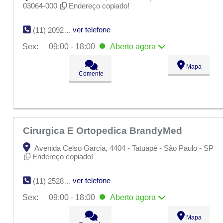
03064-000
Endereço copiado!
ver telefone
(11) 2092-6372
Sex:
09:00 - 18:00
Aberto
agora
Seg:
09:00 - 18:00
Mapa
Ter:
09:00 - 18:00
Comente
Qua:
09:00 - 18:00
Qui:
09:00 - 18:00
Sex:
09:00 - 18:00
Aberto
agora
Sáb:
Fechado
Dom:
Fechado
Cirurgica E Ortopedica BrandyMed
Avenida Celso Garcia, 4404 - Tatuapé - São Paulo - SP
Endereço copiado!
ver telefone
(11) 2528-9938
Sex:
09:00 - 18:00
Aberto
agora
Seg:
09:00 - 18:00
Mapa
Ter:
09:00 - 18:00