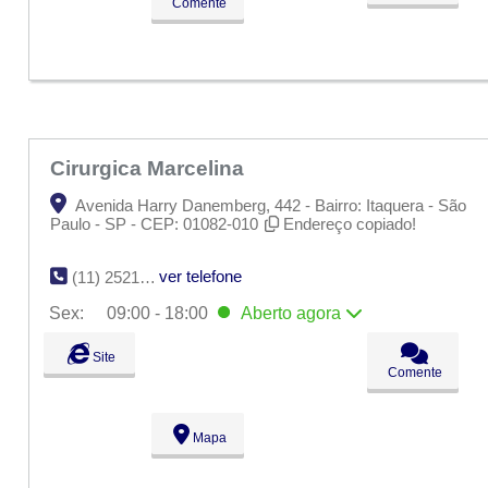
Comente
Qua:
09:00 - 18:00
Qui:
09:00 - 18:00
Sex:
09:00 - 18:00
Aberto
agora
Sáb:
Fechado
Dom:
Fechado
Cirurgica Marcelina
Avenida Harry Danemberg, 442 - Bairro: Itaquera - São
Paulo - SP - CEP: 01082-010
Endereço copiado!
ver telefone
(11) 2521-5188 / 2522-7674
Sex:
09:00 - 18:00
Aberto
agora
Seg:
09:00 - 18:00
Site
Ter:
09:00 - 18:00
Comente
Qua:
09:00 - 18:00
Qui:
09:00 - 18:00
Sex:
09:00 - 18:00
Aberto
agora
Mapa
Sáb:
Fechado
Dom:
Fechado