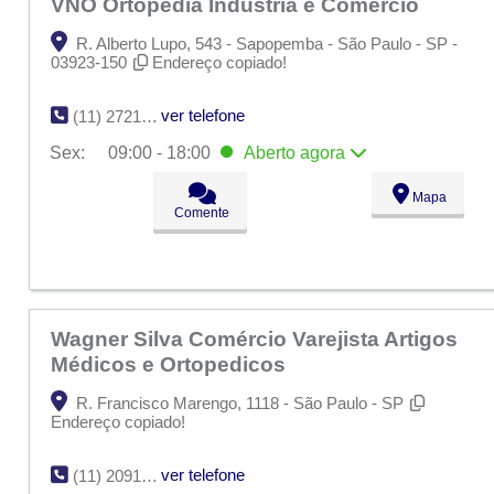
VNO Ortopedia Indústria e Comércio
R. Alberto Lupo, 543 - Sapopemba - São Paulo - SP -
03923-150
Endereço copiado!
ver telefone
(11) 2721-8062
Sex:
09:00 - 18:00
Aberto
agora
Seg:
09:00 - 18:00
Mapa
Ter:
09:00 - 18:00
Comente
Qua:
09:00 - 18:00
Qui:
09:00 - 18:00
Sex:
09:00 - 18:00
Aberto
agora
Sáb:
Fechado
Dom:
Fechado
Wagner Silva Comércio Varejista Artigos
Médicos e Ortopedicos
R. Francisco Marengo, 1118 - São Paulo - SP
Endereço copiado!
ver telefone
(11) 2091-2640