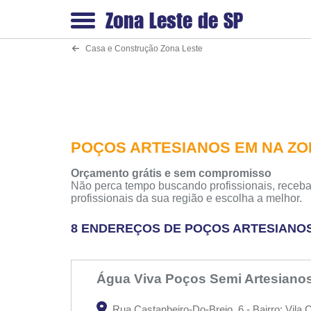
Zona Leste de
SP
Casa e Construção Zona Leste
POÇOS ARTESIANOS EM NA ZO
Orçamento grátis e sem compromisso
Não perca tempo buscando profissionais, receba
profissionais da sua região e escolha a melhor.
8 ENDEREÇOS DE POÇOS ARTESIANOS
Água Viva Poços Semi Artesiano
Rua Castanheiro-Do-Brejo, 6 - Bairro: Vila