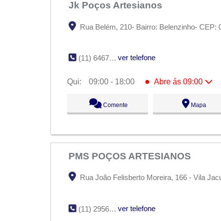
Jk Poços Artesianos
Rua Belém, 210- Bairro: Belenzinho- CEP:
ver telefone
(11) 6467-7924
●
Qui:
09:00 - 18:00
Abre ás 09:00
Seg:
09:00 - 18:00
Comente
Mapa
Ter:
09:00 - 18:00
Qua:
09:00 - 18:00
●
Qui:
09:00 - 18:00
Abre ás 09:00
Sex:
09:00 - 18:00
Sáb:
Fechado
Dom:
Fechado
PMS POÇOS ARTESIANOS
Rua João Felisberto Moreira, 166 - Vila Jac
ver telefone
(11) 2956-0003