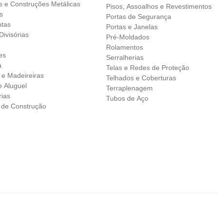
s e Construções Metálicas
Pisos, Assoalhos e Revestimentos
s
Portas de Segurança
tas
Portas e Janelas
Divisórias
Pré-Moldados
Rolamentos
es
Serralherias
a
Telas e Redes de Proteção
 e Madeireiras
Telhados e Coberturas
e Aluguel
Terraplenagem
ias
Tubos de Aço
s de Construção