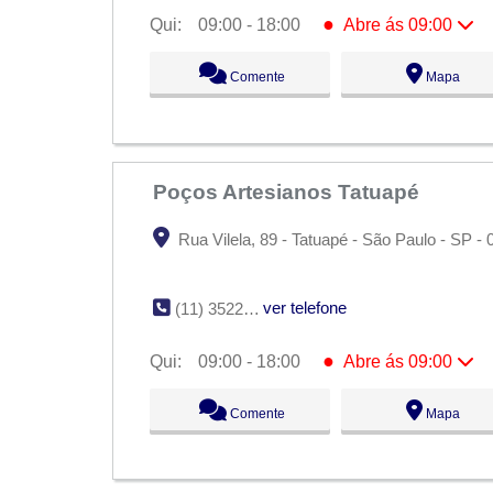
●
Qui:
09:00 - 18:00
Abre ás 09:00
Seg:
09:00 - 18:00
Comente
Mapa
Ter:
09:00 - 18:00
Qua:
09:00 - 18:00
●
Qui:
09:00 - 18:00
Abre ás 09:00
Sex:
09:00 - 18:00
Sáb:
Fechado
Dom:
Fechado
Poços Artesianos Tatuapé
Rua Vilela, 89 - Tatuapé - São Paulo - SP -
ver telefone
(11) 3522-7891
●
Qui:
09:00 - 18:00
Abre ás 09:00
Seg:
09:00 - 18:00
Comente
Mapa
Ter:
09:00 - 18:00
Qua:
09:00 - 18:00
●
Qui:
09:00 - 18:00
Abre ás 09:00
Sex:
09:00 - 18:00