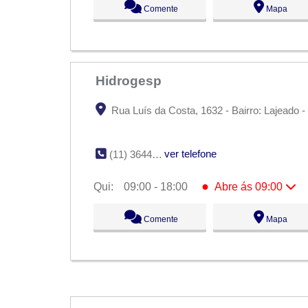
Comente
Mapa
Ter:
09:00 - 18:00
Qua:
09:00 - 18:00
●
Qui:
09:00 - 18:00
Abre ás 09:00
Sex:
09:00 - 18:00
Sáb:
Fechado
Dom:
Fechado
Hidrogesp
Rua Luís da Costa, 1632 - Bairro: Lajeado 
ver telefone
(11) 3644-4756
●
Qui:
09:00 - 18:00
Abre ás 09:00
Seg:
09:00 - 18:00
Comente
Mapa
Ter:
09:00 - 18:00
Qua:
09:00 - 18:00
●
Qui:
09:00 - 18:00
Abre ás 09:00
Sex:
09:00 - 18:00
Sáb:
Fechado
Dom:
Fechado