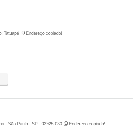
o: Tatuapé
Endereço copiado!
a - São Paulo - SP - 03925-030
Endereço copiado!