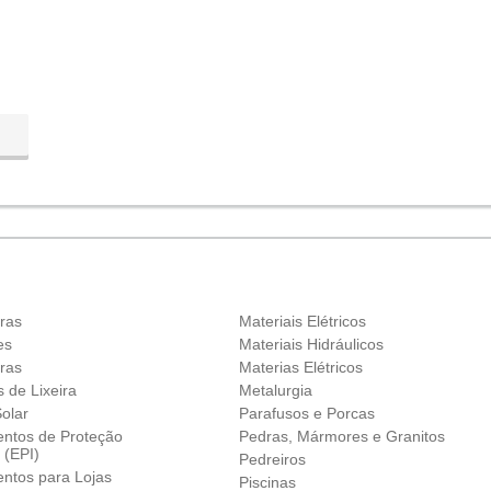
ras
Materiais Elétricos
es
Materiais Hidráulicos
iras
Materias Elétricos
 de Lixeira
Metalurgia
olar
Parafusos e Porcas
ntos de Proteção
Pedras, Mármores e Granitos
l (EPI)
Pedreiros
ntos para Lojas
Piscinas