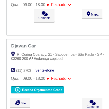
●
Qua:
09:00 - 18:00
Fechado
Seg:
09:00 - 18:00
Mapa
Ter:
09:00 - 18:00
Comente
●
Qua:
09:00 - 18:00
Fechado
Qui:
09:00 - 18:00
Sex:
09:00 - 18:00
Sáb:
Fechado
Dom:
Fechado
Djavan Car
R. Corina Coaracy, 21 - Sapopemba - São Paulo - SP -
03268-200
Endereço copiado!
ver telefone
(11) 2703-4196 / (11) 9.9205-9371
●
Qua:
09:00 - 18:00
Fechado
Seg:
09:00 - 18:00
Ter:
09:00 - 18:00
Receba Orçamentos Grátis
●
Qua:
09:00 - 18:00
Fechado
Qui:
09:00 - 18:00
Sex:
09:00 - 18:00
Site
Sáb:
Fechado
Comente