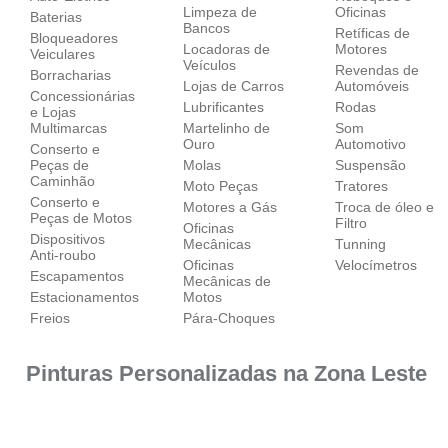
Limpeza de
Oficinas
Baterias
Bancos
Retíficas de
Bloqueadores
Locadoras de
Motores
Veiculares
Veículos
Revendas de
Borracharias
Lojas de Carros
Automóveis
Concessionárias
Lubrificantes
Rodas
e Lojas
Multimarcas
Martelinho de
Som
Ouro
Automotivo
Conserto e
Peças de
Molas
Suspensão
Caminhão
Moto Peças
Tratores
Conserto e
Motores a Gás
Troca de óleo e
Peças de Motos
Filtro
Oficinas
Dispositivos
Mecânicas
Tunning
Anti-roubo
Oficinas
Velocímetros
Escapamentos
Mecânicas de
Estacionamentos
Motos
Freios
Pára-Choques
Pinturas Personalizadas na Zona Leste