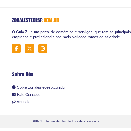
ZONALESTEDESP
.COM.BR
O Guia ZL é um portal de comércios e serviços, que tem as principais
empresas e profissionais nos mais variados ramos de atividade.
Sobre Nós
Sobre zonalestedesp.com.br
Fale Conosco
Anuncie
GUIA ZL |
Termos de Uso
|
Política de Privacidade