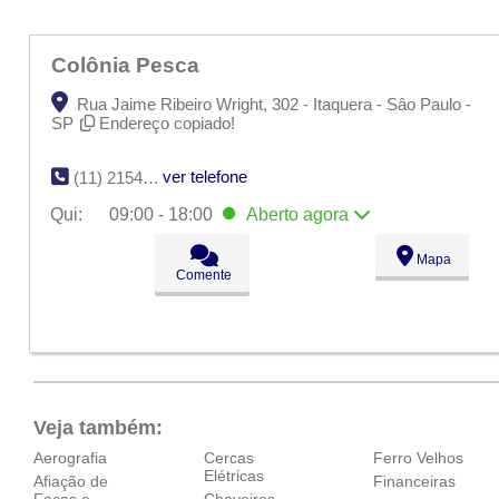
Colônia Pesca
Rua Jaime Ribeiro Wright, 302 - Itaquera - Sâo Paulo -
SP
Endereço copiado!
ver telefone
(11) 2154-5957
Qui:
09:00 - 18:00
Aberto
agora
Seg:
09:00 - 18:00
Mapa
Ter:
09:00 - 18:00
Comente
Qua:
09:00 - 18:00
Qui:
09:00 - 18:00
Aberto
agora
Sex:
09:00 - 18:00
Sáb:
Fechado
Dom:
Fechado
Veja também:
Aerografia
Cercas
Ferro Velhos
Elétricas
Afiação de
Financeiras
Facas e
Chaveiros