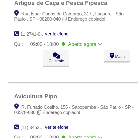
Artigos de Caça e Pesca Fipesca
Rua Isaar Carlos de Camargo, 317 , Itaquera - São
Paulo , SP - 08280-040
Endereço copiado!
ver telefone
11 2741-0163
Qui:
09:00 - 18:00
Aberto
agora
Seg:
09:00 - 18:00
Mapa
Ter:
09:00 - 18:00
Comente
Qua:
09:00 - 18:00
Qui:
09:00 - 18:00
Aberto
agora
Sex:
09:00 - 18:00
Sáb:
Fechado
Dom:
Fechado
Avicultura Pipo
R. Furtado Coelho, 156 - Sapopemba - São Paulo - SP -
03978-030
Endereço copiado!
ver telefone
(11) 3453-8451
Qui:
09:00 - 18:00
Aberto
agora