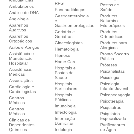
RPG
Postos de
Ambulatórios
Fonoaudiólogos
Saúde
Análise de DNA
Gastroenterologia
Produtos
Angiologia
e
Naturais e
Aparelhos
Gastroenterologistas
Fitoterápicos
Auditivos
Geriatria e
Produtos
Aparelhos
Geriatras
Ortopédicos
Ortopédicos‎
Ginecologistas
Produtos para
Asilos e Abrigos
Alérgicos
Hematologia
Assistência e
Pronto Socorro
Hipnose
Manutenção
Público
Home Care
Hospitalar
Próteses
Hospitais e
Assistências
Psicanalistas
Postos de
Médicas
Saúde
Psicologia
Associações
Hospitais
Psicologia
Cardiologia e
Particulares
Infanto-Juvenil
Cardiologistas
Hospitais
Psicopedagogia
Centros
Públicos
Psicoterapia
Médicos
Imunologia
Psiquiatras
Centros
Infectologia
Médicos
Psiquiatria
Internação
Especializada
Clínicas de
Domiciliar
Dependentes
Purificadores
Químicos
Iridologia
de Água