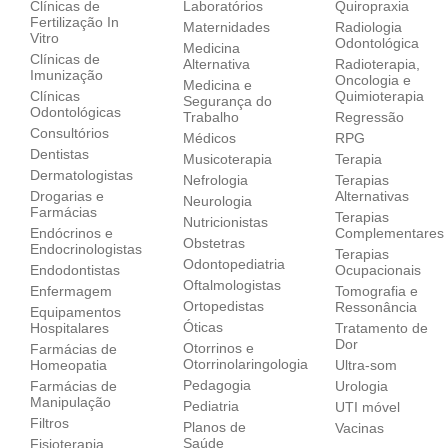
Clínicas de
Laboratórios
Quiropraxia
Fertilização In
Maternidades
Radiologia
Vitro
Odontológica
Medicina
Clínicas de
Alternativa
Radioterapia,
Imunização
Oncologia e
Medicina e
Clínicas
Quimioterapia
Segurança do
Odontológicas
Trabalho
Regressão
Consultórios
Médicos
RPG
Dentistas
Musicoterapia
Terapia
Dermatologistas
Nefrologia
Terapias
Drogarias e
Alternativas
Neurologia
Farmácias
Terapias
Nutricionistas
Endócrinos e
Complementares
Obstetras
Endocrinologistas
Terapias
Odontopediatria
Endodontistas
Ocupacionais
Oftalmologistas
Enfermagem
Tomografia e
Ortopedistas
Ressonância
Equipamentos
Óticas
Hospitalares
Tratamento de
Dor
Otorrinos e
Farmácias de
Otorrinolaringologia
Homeopatia
Ultra-som
Pedagogia
Farmácias de
Urologia
Manipulação
Pediatria
UTI móvel
Filtros
Planos de
Vacinas
Saúde
Fisioterapia