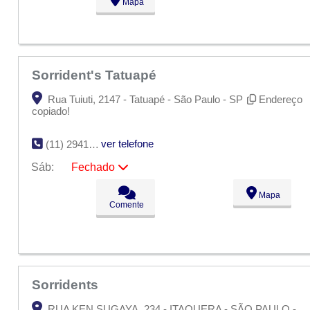
Mapa
Sáb:
Fechado
Dom:
Fechado
Sorrident's Tatuapé
Rua Tuiuti, 2147 - Tatuapé - São Paulo - SP
Endereço
copiado!
ver telefone
(11) 2941-3587
Sáb:
Fechado
Seg:
09:00 - 18:00
Mapa
Ter:
09:00 - 18:00
Comente
Qua:
09:00 - 18:00
Qui:
09:00 - 18:00
Sex:
09:00 - 18:00
Sáb:
Fechado
Dom:
Fechado
Sorridents
RUA KEN SUGAYA, 234 - ITAQUERA - SÃO PAULO -