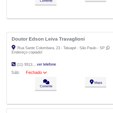
Comente
Qua:
09:00 - 18:00
Qui:
09:00 - 18:00
Sex:
09:00 - 18:00
Sáb:
Fechado
Dom:
Fechado
Doutor Edson Leiva Travaglioni
Rua Sante Colombara, 23 - Tatuapé - São Paulo - SP
Endereço copiado!
ver telefone
(11) 99131-9865
Sáb:
Fechado
Seg:
09:00 - 18:00
Mapa
Ter:
09:00 - 18:00
Comente
Qua:
09:00 - 18:00
Qui:
09:00 - 18:00
Sex:
09:00 - 18:00
Sáb:
Fechado
Dom:
Fechado