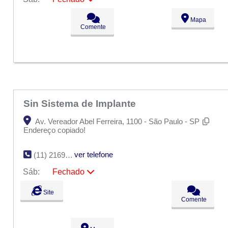
Seg:
09:00 - 18:00
Mapa
Ter:
09:00 - 18:00
Comente
Qua:
09:00 - 18:00
Qui:
09:00 - 18:00
Sex:
09:00 - 18:00
Sáb:
Fechado
Dom:
Fechado
Sin Sistema de Implante
Av. Vereador Abel Ferreira, 1100 - São Paulo - SP
Endereço copiado!
ver telefone
(11) 2169-3070
Sáb:
Fechado
Seg:
09:00 - 18:00
Site
Ter:
09:00 - 18:00
Comente
Qua:
09:00 - 18:00
Qui:
09:00 - 18:00
Sex:
09:00 - 18:00