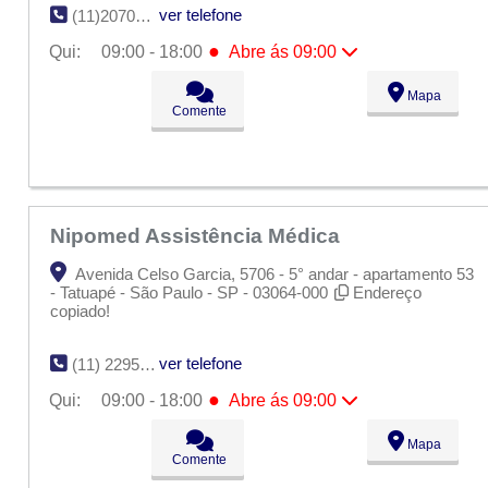
ver telefone
(11)20706293
●
Qui:
09:00 - 18:00
Abre ás 09:00
Seg:
09:00 - 18:00
Mapa
Ter:
09:00 - 18:00
Comente
Qua:
09:00 - 18:00
●
Qui:
09:00 - 18:00
Abre ás 09:00
Sex:
09:00 - 18:00
Sáb:
Fechado
Dom:
Fechado
Nipomed Assistência Médica
Avenida Celso Garcia, 5706 - 5° andar - apartamento 53
- Tatuapé - São Paulo - SP - 03064-000
Endereço
copiado!
ver telefone
(11) 2295-3643
●
Qui:
09:00 - 18:00
Abre ás 09:00
Seg:
09:00 - 18:00
Mapa
Ter:
09:00 - 18:00
Comente
Qua:
09:00 - 18:00
●
Qui:
09:00 - 18:00
Abre ás 09:00