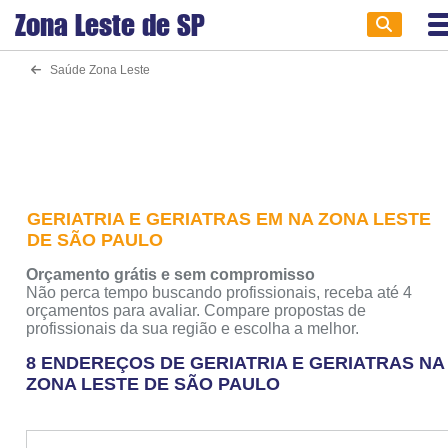
Zona Leste de
SP
Saúde Zona Leste
GERIATRIA E GERIATRAS EM NA ZONA LESTE
DE SÃO PAULO
Orçamento grátis e sem compromisso
Não perca tempo buscando profissionais, receba até 4
orçamentos para avaliar. Compare propostas de
profissionais da sua região e escolha a melhor.
8 ENDEREÇOS DE GERIATRIA E GERIATRAS NA
ZONA LESTE DE SÃO PAULO