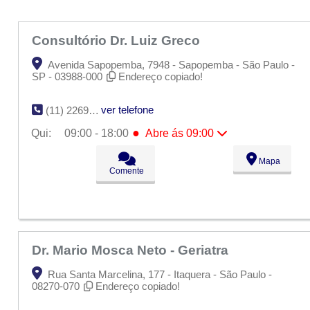
Consultório Dr. Luiz Greco
Avenida Sapopemba, 7948 - Sapopemba - São Paulo -
SP - 03988-000
Endereço copiado!
ver telefone
(11) 2269-0511
●
Qui:
09:00 - 18:00
Abre ás 09:00
Seg:
09:00 - 18:00
Mapa
Ter:
09:00 - 18:00
Comente
Qua:
09:00 - 18:00
●
Qui:
09:00 - 18:00
Abre ás 09:00
Sex:
09:00 - 18:00
Sáb:
Fechado
Dom:
Fechado
Dr. Mario Mosca Neto - Geriatra
Rua Santa Marcelina, 177 - Itaquera - São Paulo -
08270-070
Endereço copiado!