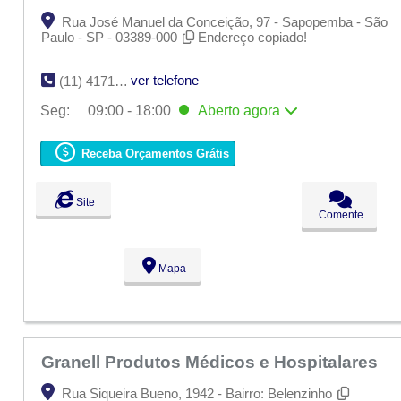
Rua José Manuel da Conceição, 97 - Sapopemba - São
Paulo - SP - 03389-000
Endereço copiado!
ver telefone
(11) 4171-1700
Seg:
09:00 - 18:00
Aberto
agora
Seg:
09:00 - 18:00
Aberto
agora
Ter:
09:00 - 18:00
Receba Orçamentos Grátis
Qua:
09:00 - 18:00
Qui:
09:00 - 18:00
Sex:
09:00 - 18:00
Site
Sáb:
Fechado
Comente
Dom:
Fechado
Mapa
Granell Produtos Médicos e Hospitalares
Rua Siqueira Bueno, 1942 - Bairro: Belenzinho