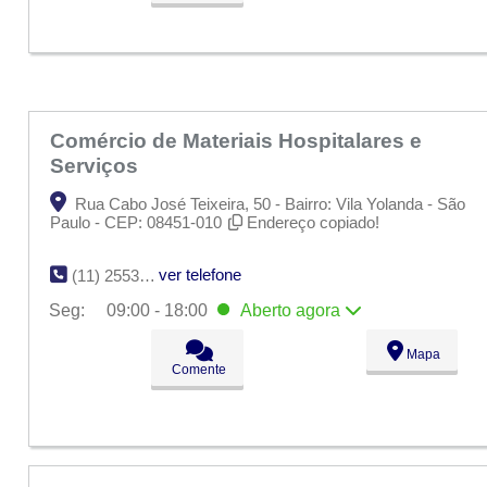
Dom:
Fechado
Comércio de Materiais Hospitalares e
Serviços
Rua Cabo José Teixeira, 50 - Bairro: Vila Yolanda - São
Paulo - CEP: 08451-010
Endereço copiado!
ver telefone
(11) 2553-6094
Seg:
09:00 - 18:00
Aberto
agora
Seg:
09:00 - 18:00
Aberto
agora
Mapa
Ter:
09:00 - 18:00
Comente
Qua:
09:00 - 18:00
Qui:
09:00 - 18:00
Sex:
09:00 - 18:00
Sáb:
Fechado
Dom:
Fechado