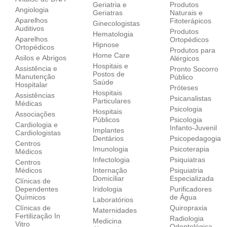
Geriatria e
Produtos
Angiologia
Geriatras
Naturais e
Aparelhos
Fitoterápicos
Ginecologistas
Auditivos
Produtos
Hematologia
Aparelhos
Ortopédicos
Hipnose
Ortopédicos‎
Produtos para
Home Care
Asilos e Abrigos
Alérgicos
Hospitais e
Assistência e
Pronto Socorro
Postos de
Manutenção
Público
Saúde
Hospitalar
Próteses
Hospitais
Assistências
Psicanalistas
Particulares
Médicas
Psicologia
Hospitais
Associações
Públicos
Psicologia
Cardiologia e
Infanto-Juvenil
Implantes
Cardiologistas
Dentários
Psicopedagogia
Centros
Imunologia
Psicoterapia
Médicos
Infectologia
Psiquiatras
Centros
Médicos
Internação
Psiquiatria
Domiciliar
Especializada
Clínicas de
Dependentes
Iridologia
Purificadores
Químicos
de Água
Laboratórios
Clínicas de
Quiropraxia
Maternidades
Fertilização In
Radiologia
Medicina
Vitro
Odontológica