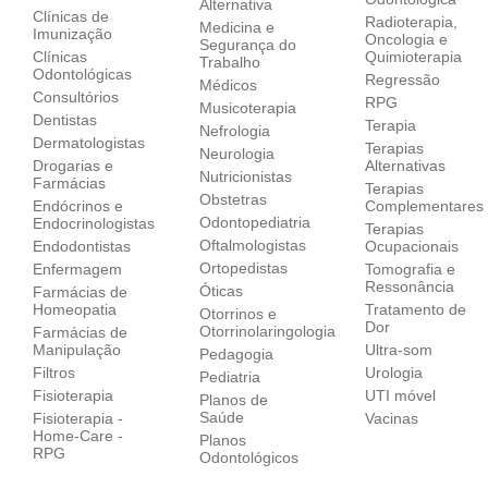
Alternativa
Clínicas de
Radioterapia,
Medicina e
Imunização
Oncologia e
Segurança do
Clínicas
Quimioterapia
Trabalho
Odontológicas
Regressão
Médicos
Consultórios
RPG
Musicoterapia
Dentistas
Terapia
Nefrologia
Dermatologistas
Terapias
Neurologia
Drogarias e
Alternativas
Nutricionistas
Farmácias
Terapias
Obstetras
Endócrinos e
Complementares
Odontopediatria
Endocrinologistas
Terapias
Oftalmologistas
Endodontistas
Ocupacionais
Ortopedistas
Enfermagem
Tomografia e
Ressonância
Óticas
Farmácias de
Homeopatia
Tratamento de
Otorrinos e
Dor
Otorrinolaringologia
Farmácias de
Manipulação
Ultra-som
Pedagogia
Filtros
Urologia
Pediatria
Fisioterapia
UTI móvel
Planos de
Saúde
Fisioterapia -
Vacinas
Home-Care -
Planos
RPG
Odontológicos