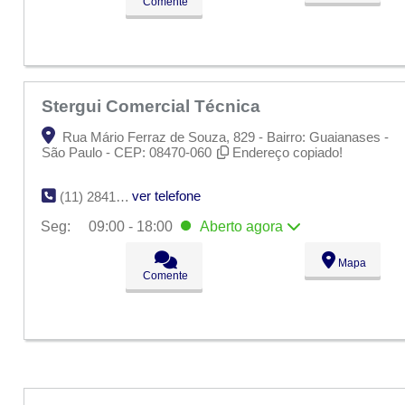
Sáb:
Fechado
Comente
Dom:
Fechado
Stergui Comercial Técnica
Rua Mário Ferraz de Souza, 829 - Bairro: Guaianases -
São Paulo - CEP: 08470-060
Endereço copiado!
ver telefone
(11) 2841-4061
Seg:
09:00 - 18:00
Aberto
agora
Seg:
09:00 - 18:00
Aberto
agora
Mapa
Ter:
09:00 - 18:00
Comente
Qua:
09:00 - 18:00
Qui:
09:00 - 18:00
Sex:
09:00 - 18:00
Sáb:
Fechado
Dom:
Fechado