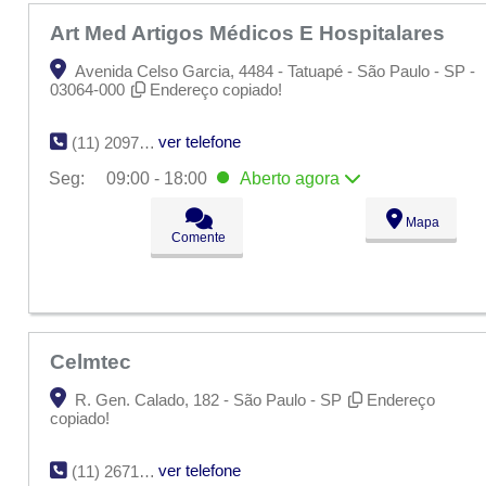
Art Med Artigos Médicos E Hospitalares
Avenida Celso Garcia, 4484 - Tatuapé - São Paulo - SP -
03064-000
Endereço copiado!
ver telefone
(11) 2097-1419 / (11) 2097-9422
Seg:
09:00 - 18:00
Aberto
agora
Seg:
09:00 - 18:00
Aberto
agora
Mapa
Ter:
09:00 - 18:00
Comente
Qua:
09:00 - 18:00
Qui:
09:00 - 18:00
Sex:
09:00 - 18:00
Sáb:
Fechado
Dom:
Fechado
Celmtec
R. Gen. Calado, 182 - São Paulo - SP
Endereço
copiado!
ver telefone
(11) 2671-3308