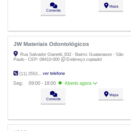
Seg:
09:00 - 18:00
Aberto
agora
Mapa
Ter:
09:00 - 18:00
Comente
Qua:
09:00 - 18:00
Qui:
09:00 - 18:00
Sex:
09:00 - 18:00
Sáb:
Fechado
Dom:
Fechado
JW Materiais Odontológicos
Rua Salvador Gianetti, 832 - Bairro: Guaianases - São
Paulo - CEP: 08410-000
Endereço copiado!
ver telefone
(11) 2553-9019
Seg:
09:00 - 18:00
Aberto
agora
Seg:
09:00 - 18:00
Aberto
agora
Mapa
Ter:
09:00 - 18:00
Comente
Qua:
09:00 - 18:00
Qui:
09:00 - 18:00
Sex:
09:00 - 18:00
Sáb:
Fechado
Dom:
Fechado