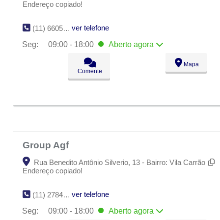
Endereço copiado!
ver telefone
(11) 6605-9650
Seg:
09:00 - 18:00
Aberto
agora
Seg:
09:00 - 18:00
Aberto
agora
Mapa
Ter:
09:00 - 18:00
Comente
Qua:
09:00 - 18:00
Qui:
09:00 - 18:00
Sex:
09:00 - 18:00
Sáb:
Fechado
Dom:
Fechado
Group Agf
Rua Benedito Antônio Silverio, 13 - Bairro: Vila Carrão
Endereço copiado!
ver telefone
(11) 2784-5261
Seg:
09:00 - 18:00
Aberto
agora