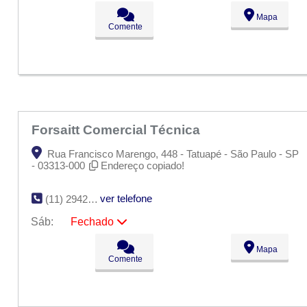
Seg:
09:00 - 18:00
Mapa
Ter:
09:00 - 18:00
Comente
Qua:
09:00 - 18:00
Qui:
09:00 - 18:00
Sex:
09:00 - 18:00
Sáb:
Fechado
Dom:
Fechado
Forsaitt Comercial Técnica
Rua Francisco Marengo, 448 - Tatuapé - São Paulo - SP
- 03313-000
Endereço copiado!
ver telefone
(11) 2942-0033 / (11) 2942-7625
Sáb:
Fechado
Seg:
09:00 - 18:00
Mapa
Ter:
09:00 - 18:00
Comente
Qua:
09:00 - 18:00
Qui:
09:00 - 18:00
Sex:
09:00 - 18:00
Sáb:
Fechado