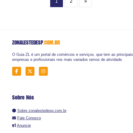
1
2
»
ZONALESTEDESP
.COM.BR
O Guia ZL é um portal de comércios e serviços, que tem as principais
empresas e profissionais nos mais variados ramos de atividade.
Sobre Nós
Sobre zonalestedesp.com.br
Fale Conosco
Anuncie