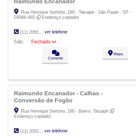
Raimundo Encanador
Rua Henrique Sertório, 180 - Tatuapé - São Paulo - SP -
03066-065
Endereço copiado!
ver telefone
(11) 2091-3324
Sáb:
Fechado
Seg:
09:00 - 18:00
Mapa
Ter:
09:00 - 18:00
Comente
Qua:
09:00 - 18:00
Qui:
09:00 - 18:00
Sex:
09:00 - 18:00
Sáb:
Fechado
Dom:
Fechado
Raimundo Encanador - Calhas -
Conversão de Fogão
Rua Henrique Sertorio, 180 - Bairro: Tatuapé
Endereço copiado!
ver telefone
(11) 2091-3324