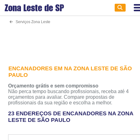
Zona Leste de
SP
Serviços Zona Leste
ENCANADORES EM NA ZONA LESTE DE SÃO
PAULO
Orçamento grátis e sem compromisso
Não perca tempo buscando profissionais, receba até 4
orçamentos para avaliar. Compare propostas de
profissionais da sua região e escolha a melhor.
23 ENDEREÇOS DE ENCANADORES NA ZONA
LESTE DE SÃO PAULO