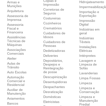
Cópias e
Hidrojateamento
Armas e
Impressão
Munições
Impermeabilizaç
Corretoras de
Arquitetura
Importação e
Seguros
Exportação
Assessoria de
Costureiras
Imprensa
Impressão
Cozinheiros
Digital
Assessoria
Crematórios
Fiscal e
Indústrias em
Financeira
Cuidadores de
geral
Idosos
Assistências
Indústrias
Técnicas de
Cuidadores de
Têxteis
Máquinas
Pessoas
Instalações
Associações
Dedetizadoras
Elétricas
Comerciais
Deliveries
Intérpretes
Atelier
Depositários,
Lavagem e
Aulas de
Despejos e
Limpeza de
Trânsito
Reintegração
Sofás
de posse
Auto Escolas
Lavanderias
Descupinização
Automação
Limpa Fossas
Comercial e
Desentupidoras
Limpeza
Residencial
Despachantes
Limpeza e
Auxiliar de
Desratização
Conservação
Manutenção
Domésticas
Limpeza e
Aviamentos
Manutenção
Eletricistas
Bancos
Predial