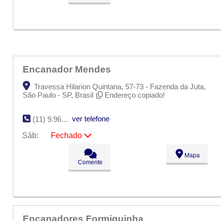
Qui:
09:00 - 18:00
Sex:
09:00 - 18:00
Sáb:
Fechado
Dom:
Fechado
Encanador Mendes
Travessa Hilarion Quintana, 57-73 - Fazenda da Juta,
São Paulo - SP, Brasil
Endereço copiado!
ver telefone
(11) 9.9606-7642
Sáb:
Fechado
Seg:
09:00 - 18:00
Mapa
Ter:
09:00 - 18:00
Comente
Qua:
09:00 - 18:00
Qui:
09:00 - 18:00
Sex:
09:00 - 18:00
Sáb:
Fechado
Dom:
Fechado
Encanadores Formiguinha