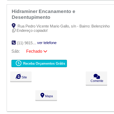
Dom:
Fechado
Hidraminer Encanamento e
Desentupimento
Rua Pedro Vicente Mario Gallo, s/n - Bairro: Belenzinho
Endereço copiado!
ver telefone
(11) 981580-765
Sáb:
Fechado
Seg:
09:00 - 18:00
Ter:
09:00 - 18:00
Receba Orçamentos Grátis
Qua:
09:00 - 18:00
Qui:
09:00 - 18:00
Sex:
09:00 - 18:00
Site
Sáb:
Fechado
Comente
Dom:
Fechado
Mapa