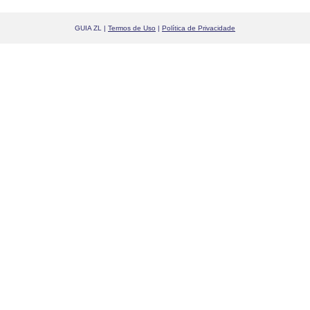
GUIA ZL |
Termos de Uso
|
Política de Privacidade