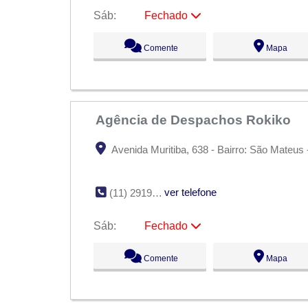
Sáb:
Fechado
Seg:
09:00 - 18:00
Comente
Mapa
Ter:
09:00 - 18:00
Qua:
09:00 - 18:00
Qui:
09:00 - 18:00
Sex:
09:00 - 18:00
Sáb:
Fechado
Dom:
Fechado
Agência de Despachos Rokiko
Avenida Muritiba, 638 - Bairro: São Mateus
ver telefone
(11) 2919-3820
Sáb:
Fechado
Seg:
09:00 - 18:00
Comente
Mapa
Ter:
09:00 - 18:00
Qua:
09:00 - 18:00
Qui:
09:00 - 18:00
Sex:
09:00 - 18:00