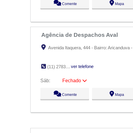
Comente
Mapa
Ter:
09:00 - 18:00
Qua:
09:00 - 18:00
Qui:
09:00 - 18:00
Sex:
09:00 - 18:00
Sáb:
Fechado
Dom:
Fechado
Agência de Despachos Aval
Avenida Itaquera, 444 - Bairro: Aricanduva
ver telefone
(11) 2783-0859
Sáb:
Fechado
Seg:
09:00 - 18:00
Comente
Mapa
Ter:
09:00 - 18:00
Qua:
09:00 - 18:00
Qui:
09:00 - 18:00
Sex:
09:00 - 18:00
Sáb:
Fechado
Dom:
Fechado