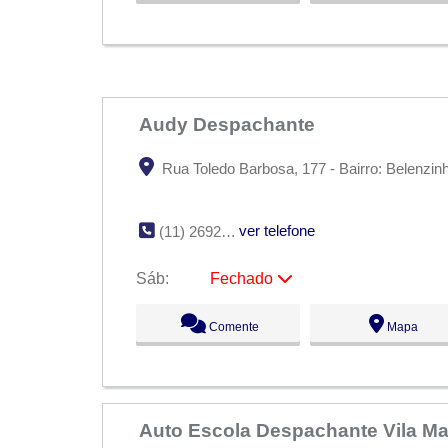
Qua:
09:00 - 18:00
Qui:
09:00 - 18:00
Sex:
09:00 - 18:00
Sáb:
Fechado
Dom:
Fechado
Audy Despachante
Rua Toledo Barbosa, 177 - Bairro: Belenzi
ver telefone
(11) 2692-8120
Sáb:
Fechado
Seg:
09:00 - 18:00
Comente
Mapa
Ter:
09:00 - 18:00
Qua:
09:00 - 18:00
Qui:
09:00 - 18:00
Sex:
09:00 - 18:00
Sáb:
Fechado
Dom:
Fechado
Auto Escola Despachante Vila Ma