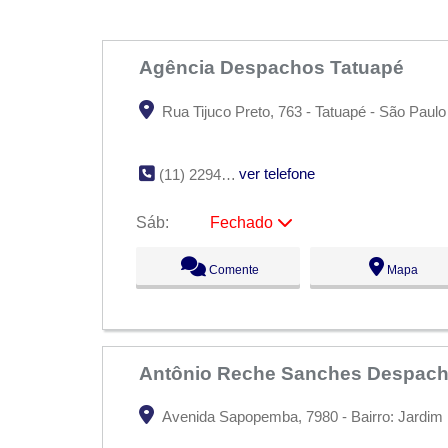
Sáb:
Fechado
Dom:
Fechado
Agência Despachos Tatuapé
Rua Tijuco Preto, 763 - Tatuapé - São Paulo
ver telefone
(11) 2294-2973
Sáb:
Fechado
Seg:
09:00 - 18:00
Comente
Mapa
Ter:
09:00 - 18:00
Qua:
09:00 - 18:00
Qui:
09:00 - 18:00
Sex:
09:00 - 18:00
Sáb:
Fechado
Dom:
Fechado
Antônio Reche Sanches Despac
Avenida Sapopemba, 7980 - Bairro: Jardim 