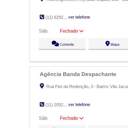
ver telefone
(11) 6292-2766
Sáb:
Fechado
Seg:
09:00 - 18:00
Comente
Mapa
Ter:
09:00 - 18:00
Qua:
09:00 - 18:00
Qui:
09:00 - 18:00
Sex:
09:00 - 18:00
Sáb:
Fechado
Dom:
Fechado
Agência Banda Despachante
Rua Flor da Redenção, 3 - Bairro: Vila Jac
ver telefone
(11) 2052-1131
Sáb:
Fechado
Seg:
09:00 - 18:00