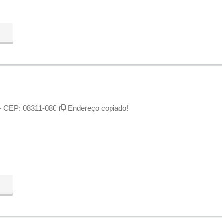
 - CEP: 08311-080
Endereço copiado!